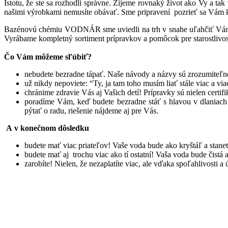
Istotu, že ste sa rozhodli správne. Žijeme rovnaký život ako Vy a ta
našimi výrobkami nemusíte obávať. Sme pripravení pozrieť sa Vám k
Bazénovú chémiu VODNÁR sme uviedli na trh v snahe uľahčiť Vám
Vyrábame kompletný sortiment prípravkov a pomôcok pre starostliv
Čo Vám môžeme sľúbiť?
nebudete bezradne tápať. Naše návody a názvy sú zrozumite
už nikdy nepoviete: “Ty, ja tam toho musím liať stále viac a v
chránime zdravie Vás aj Vašich detí! Prípravky sú nielen certif
poradíme Vám, keď budete bezradne stáť s hlavou v dlaniach 
pýtať o radu, riešenie nájdeme aj pre Vás.
A v konečnom dôsledku
budete mať viac priateľov! Vaše voda bude ako kryštáľ a stane
budete mať aj trochu viac ako tí ostatní! Vaša voda bude čistá 
zarobíte! Nielen, že nezaplatíte viac, ale vďaka spoľahlivos