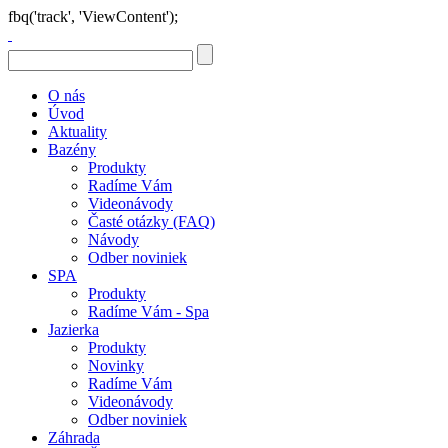
fbq('track', 'ViewContent');
O nás
Úvod
Aktuality
Bazény
Produkty
Radíme Vám
Videonávody
Časté otázky (FAQ)
Návody
Odber noviniek
SPA
Produkty
Radíme Vám - Spa
Jazierka
Produkty
Novinky
Radíme Vám
Videonávody
Odber noviniek
Záhrada