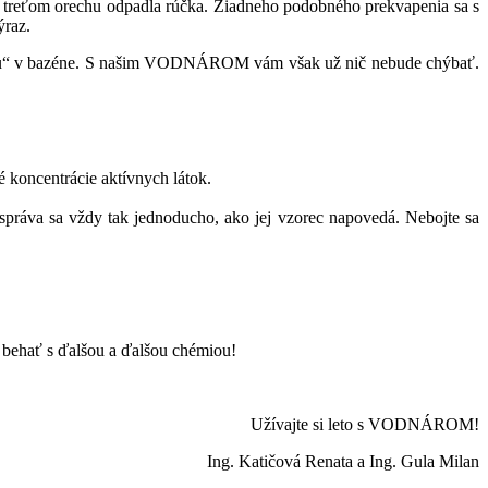
a po treťom orechu odpadla rúčka. Žiadneho podobného prekvapenia sa s
ýraz.
odu“ v bazéne. S našim VODNÁROM vám však už nič nebude chýbať.
né koncentrácie aktívnych látok.
práva sa vždy tak jednoducho, ako jej vzorec napovedá. Nebojte sa
 behať s ďalšou a ďalšou chémiou!
Užívajte si leto s VODNÁROM!
Ing. Katičová Renata a Ing. Gula Milan