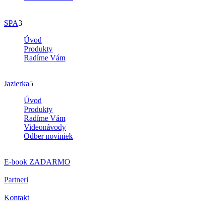
SPA
3
Úvod
Produkty
Radíme Vám
Jazierka
5
Úvod
Produkty
Radíme Vám
Videonávody
Odber noviniek
E-book
ZADARMO
Partneri
Kontakt