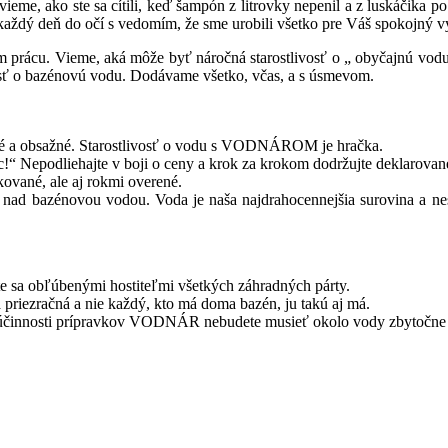
k vieme, ako ste sa cítili, keď šampón z litrovky nepenil a z luskáčik
aždý deň do očí s vedomím, že sme urobili všetko pre Váš spokojný v
 prácu. Vieme, aká môže byť náročná starostlivosť o „ obyčajnú v
osť o bazénovú vodu. Dodávame všetko, včas, a s úsmevom.
ľné a obsažné. Starostlivosť o vodu s VODNÁROM je hračka.
iac!“ Nepodliehajte v boji o ceny a krok za krokom dodržujte deklarova
ikované, ale aj rokmi overené.
nad bazénovou vodou. Voda je naša najdrahocennejšia surovina a nes
te sa obľúbenými hostiteľmi všetkých záhradných párty.
a priezračná a nie každý, kto má doma bazén, ju takú aj má.
ti a účinnosti prípravkov VODNÁR nebudete musieť okolo vody zbytočne