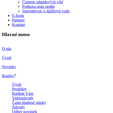
Čistenie odpadových vôd
Podpora rastu rastlín
Starostlivosť o dažďovú vodu
E-book
Partneri
Kontakt
Hlavné menu
O nás
Úvod
Novinky
Bazény
7
Úvod
Produkty
Radíme Vám
Videonávody
Často kladené otázky
Návody
Odber noviniek