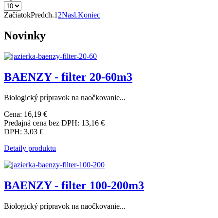
Začiatok
Predch.
1
2
Nasl.
Koniec
Novinky
BAENZY - filter 20-60m3
Biologický prípravok na naočkovanie...
Cena:
16,19 €
Predajná cena bez DPH:
13,16 €
DPH:
3,03 €
Detaily produktu
BAENZY - filter 100-200m3
Biologický prípravok na naočkovanie...