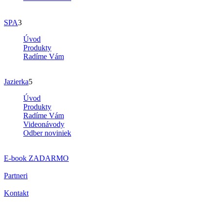
SPA
3
Úvod
Produkty
Radíme Vám
Jazierka
5
Úvod
Produkty
Radíme Vám
Videonávody
Odber noviniek
E-book
ZADARMO
Partneri
Kontakt