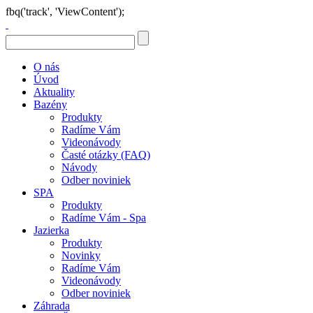
fbq('track', 'ViewContent');
O nás
Úvod
Aktuality
Bazény
Produkty
Radíme Vám
Videonávody
Časté otázky (FAQ)
Návody
Odber noviniek
SPA
Produkty
Radíme Vám - Spa
Jazierka
Produkty
Novinky
Radíme Vám
Videonávody
Odber noviniek
Záhrada