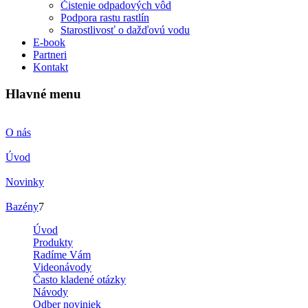
Čistenie odpadových vôd
Podpora rastu rastlín
Starostlivosť o dažďovú vodu
E-book
Partneri
Kontakt
Hlavné menu
O nás
Úvod
Novinky
Bazény
7
Úvod
Produkty
Radíme Vám
Videonávody
Často kladené otázky
Návody
Odber noviniek