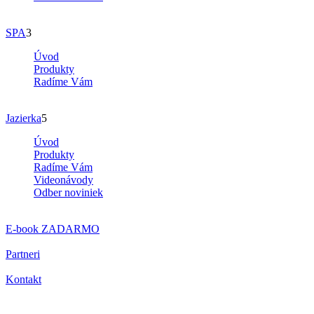
SPA
3
Úvod
Produkty
Radíme Vám
Jazierka
5
Úvod
Produkty
Radíme Vám
Videonávody
Odber noviniek
E-book
ZADARMO
Partneri
Kontakt