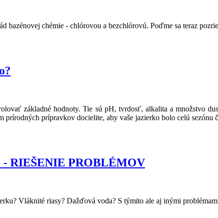
ád bazénovej chémie - chlórovou a bezchlórovú. Poďme sa teraz pozrie
to?
otrolovať základné hodnoty. Tie sú pH, tvrdosť, alkalita a množstvo d
 prírodných prípravkov docielite, aby vaše jazierko bolo celú sezónu či
ierko - RIEŠENIE PROBLÉMOV
zierku? Vláknité riasy? Dažďová voda? S týmito ale aj inými problé