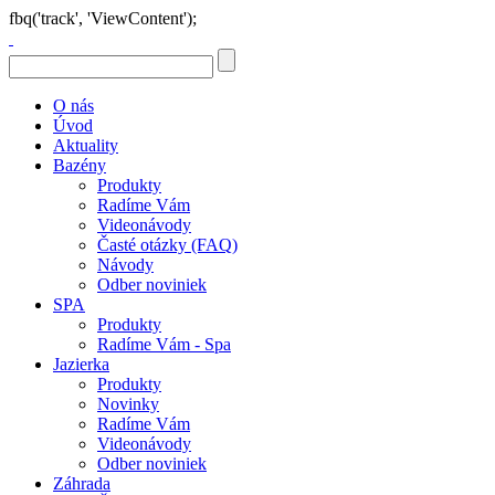
fbq('track', 'ViewContent');
O nás
Úvod
Aktuality
Bazény
Produkty
Radíme Vám
Videonávody
Časté otázky (FAQ)
Návody
Odber noviniek
SPA
Produkty
Radíme Vám - Spa
Jazierka
Produkty
Novinky
Radíme Vám
Videonávody
Odber noviniek
Záhrada