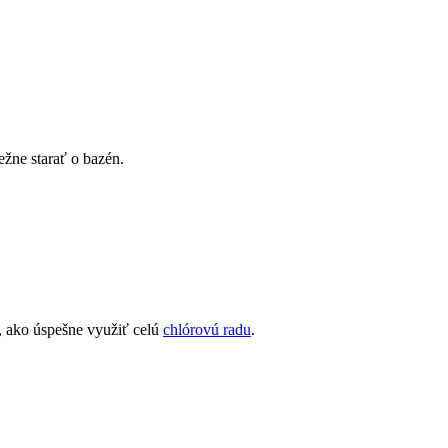
ežne starať o bazén.
, ako úspešne využiť celú
chlórovú radu
.