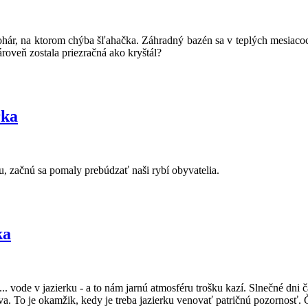
hár, na ktorom chýba šľahačka. Záhradný bazén sa v teplých mesiacoc
ároveň zostala priezračná ako kryštál?
rka
du, začnú sa pomaly prebúdzať naši rybí obyvatelia.
ka
... vode v jazierku - a to nám jarnú atmosféru trošku kazí. Slnečné dn
. To je okamžik, kedy je treba jazierku venovať patričnú pozornosť. 