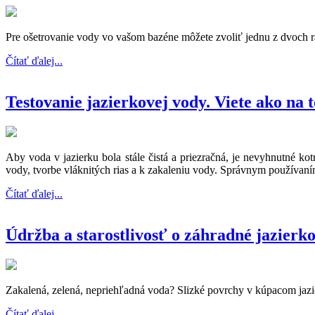
Pre ošetrovanie vody vo vašom bazéne môžete zvoliť jednu z dvoch r
Čítať ďalej...
Testovanie jazierkovej vody. Viete ako na 
Aby voda v jazierku bola stále čistá a priezračná, je nevyhnutné k
vody, tvorbe vláknitých rias a k zakaleniu vody. Správnym používaním
Čítať ďalej...
Údržba a starostlivosť o záhradné jaz
Zakalená, zelená, nepriehľadná voda? Slizké povrchy v kúpacom ja
Čítať ďalej...