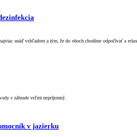
dezinfekcia
 najviac snáď vzhľadom a tým, že do oboch chodíme odpočívať a relaxov
 vody v záhrade veľmi nepríjemný.
pomocník v jazierku