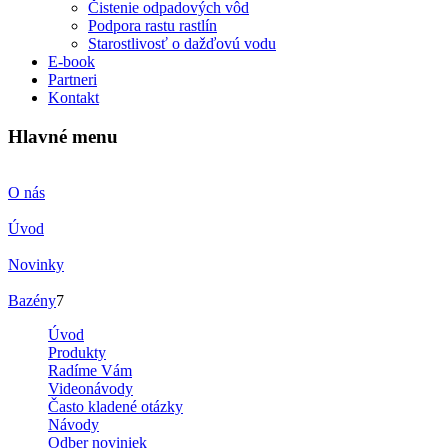
Čistenie odpadových vôd
Podpora rastu rastlín
Starostlivosť o dažďovú vodu
E-book
Partneri
Kontakt
Hlavné menu
O nás
Úvod
Novinky
Bazény
7
Úvod
Produkty
Radíme Vám
Videonávody
Často kladené otázky
Návody
Odber noviniek