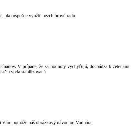
ť, ako úspešne využiť bezchlórovú radu.
usičnanov. V prípade, že sa hodnoty vychyľujú, dochádza k zelenaniu
sté a voda stabilizovaná.
mami Vám pomôže náš obrázkový návod od Vodnára.