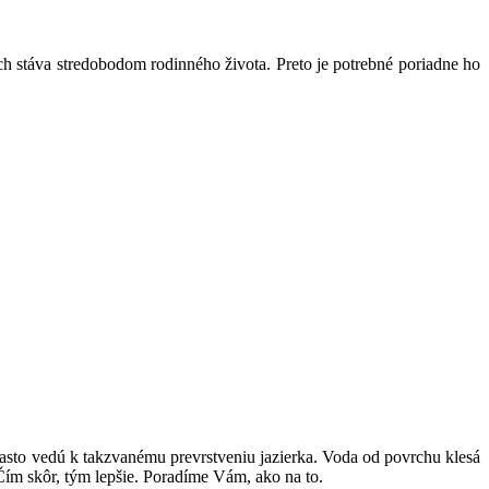
h stáva stredobodom rodinného života. Preto je potrebné poriadne ho
i často vedú k takzvanému prevrstveniu jazierka. Voda od povrchu klesá
Čím skôr, tým lepšie. Poradíme Vám, ako na to.