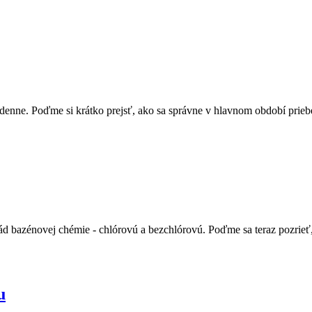
 denne. Poďme si krátko prejsť, ako sa správne v hlavnom období prieb
d bazénovej chémie - chlórovú a bezchlórovú. Poďme sa teraz pozrieť
u