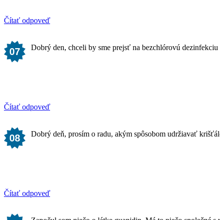
Čítať odpoveď
Dobrý den, chceli by sme prejsť na bezchlórovú dezinfekci
07
Čítať odpoveď
Dobrý deň, prosím o radu, akým spôsobom udržiavať krišťálo
08
Čítať odpoveď