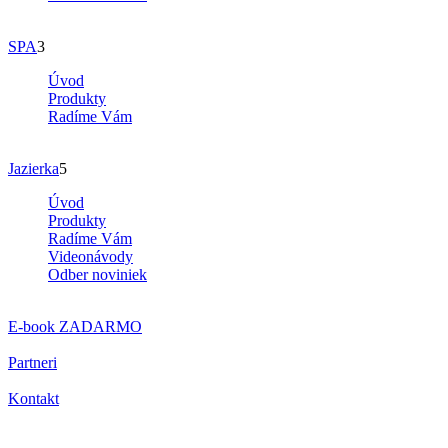
SPA
3
Úvod
Produkty
Radíme Vám
Jazierka
5
Úvod
Produkty
Radíme Vám
Videonávody
Odber noviniek
E-book
ZADARMO
Partneri
Kontakt