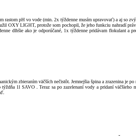
rastom pH vo vode (min. 2x týždenne musím upravovať) a aj so zvýše
oužil OXY LIGHT, protože som pochopil, že jeho funkciu nahradí prá
denne dlhšie ako je odporúčané, 1x týždenne pridávam flokulant a 
hanickým zbieraním väčších nečistôt. Jemnejšia špina a zrazenina je p
o týždňa 1l SAVO . Teraz sa po zazelenaní vody a pridaní väčšieho
ď.