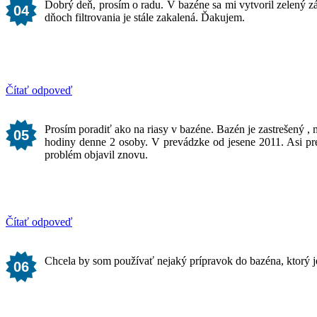
Dobrý deň, prosím o radu. V bazéne sa mi vytvoril zelen
04
dňoch filtrovania je stále zakalená. Ďakujem.
Čítať odpoveď
Prosím poradiť ako na riasy v bazéne. Bazén je zastrešený ,
05
hodiny denne 2 osoby. V prevádzke od jesene 2011. Asi pred
problém objavil znovu.
Čítať odpoveď
Chcela by som používať nejaký prípravok do bazéna, ktorý j
06