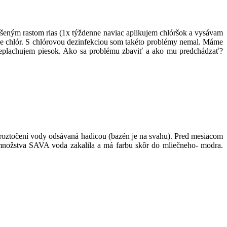
ným rastom rias (1x týždenne naviac aplikujem chlóršok a vysávam
ve chlór. S chlórovou dezinfekciou som takéto problémy nemal. Máme
preplachujem piesok. Ako sa problému zbaviť a ako mu predchádzať?
o roztočení vody odsávaná hadicou (bazén je na svahu). Pred mesiacom
 množstva SAVA voda zakalila a má farbu skôr do mliečneho- modra.