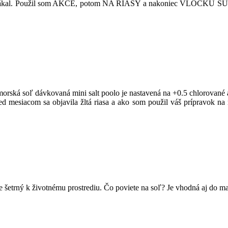
ý zákal. Použil som AKCE, potom NA RIASY a nakoniec VLOČKU SUPER 
 morská soľ dávkovaná mini salt poolo je nastavená na +0.5 chlorované
 mesiacom sa objavila žltá riasa a ako som použil váš prípravok na r
e šetrný k životnému prostrediu. Čo poviete na soľ? Je vhodná aj do m