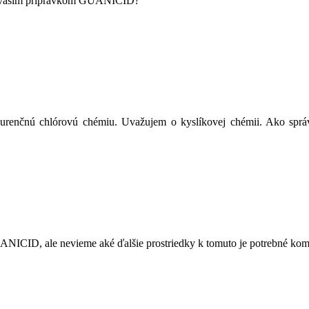
é s vašim prípravkom GUANICID?
renčnú chlórovú chémiu. Uvažujem o kyslíkovej chémii. Ako sprá
NICID, ale nevieme aké ďalšie prostriedky k tomuto je potrebné kom