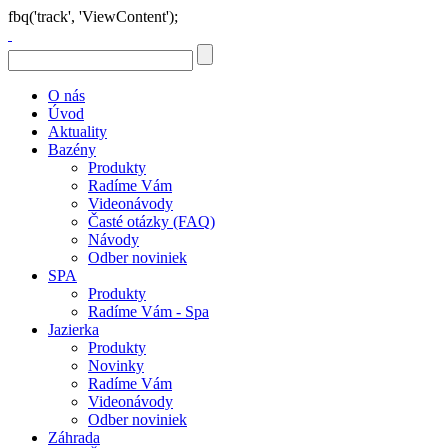
fbq('track', 'ViewContent');
O nás
Úvod
Aktuality
Bazény
Produkty
Radíme Vám
Videonávody
Časté otázky (FAQ)
Návody
Odber noviniek
SPA
Produkty
Radíme Vám - Spa
Jazierka
Produkty
Novinky
Radíme Vám
Videonávody
Odber noviniek
Záhrada