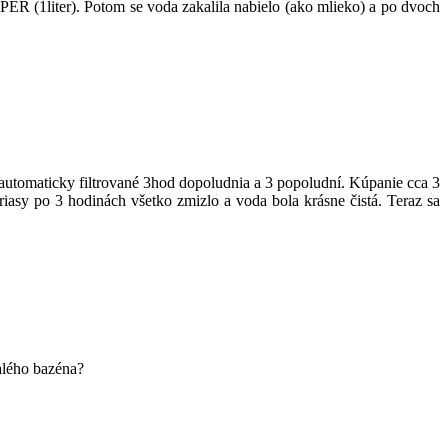
(1liter). Potom se voda zakalila nabielo (ako mlieko) a po dvoch
 automaticky filtrované 3hod dopoludnia a 3 popoludní. Kúpanie cca 3
iasy po 3 hodinách všetko zmizlo a voda bola krásne čistá. Teraz sa
alého bazéna?