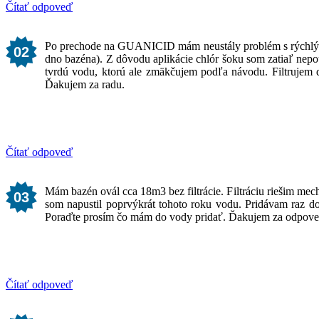
Čítať odpoveď
Po prechode na GUANICID mám neustály problém s rýchlým 
02
dno bazéna). Z dôvodu aplikácie chlór šoku som zatiaľ nep
tvrdú vodu, ktorú ale zmäkčujem podľa návodu. Filtrujem 
Ďakujem za radu.
Čítať odpoveď
Mám bazén ovál cca 18m3 bez filtrácie. Filtráciu riešim mec
03
som napustil poprvýkrát tohoto roku vodu. Pridávam raz d
Poraďte prosím čo mám do vody pridať. Ďakujem za odpove
Čítať odpoveď