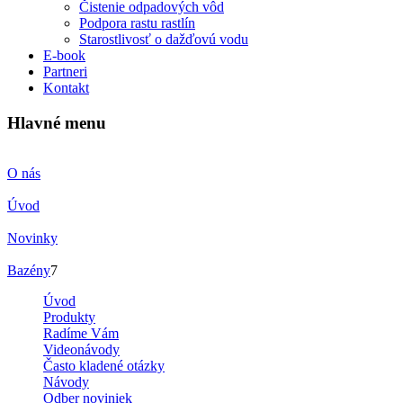
Čistenie odpadových vôd
Podpora rastu rastlín
Starostlivosť o dažďovú vodu
E-book
Partneri
Kontakt
Hlavné menu
O nás
Úvod
Novinky
Bazény
7
Úvod
Produkty
Radíme Vám
Videonávody
Často kladené otázky
Návody
Odber noviniek