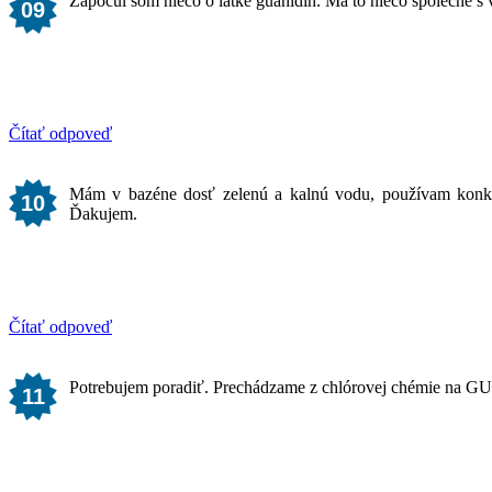
Započul som niečo o látke guanidin. Má to niečo společn
09
Čítať odpoveď
Mám v bazéne dosť zelenú a kalnú vodu, používam konku
10
Ďakujem.
Čítať odpoveď
Potrebujem poradiť. Prechádzame z chlórovej chémie na GUA
11