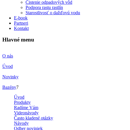
Čistenie odpadových vôd
Podpora rastu rastlín
Starostlivosť o dažďovú vodu
E-book
Partneri
Kontakt
Hlavné menu
O nás
Úvod
Novinky
Bazény
7
Úvod
Produkty
Radíme Vám
Videonávody
Často kladené otázky
Návody
Odber noviniek