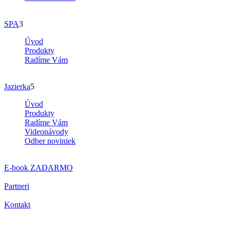
SPA
3
Úvod
Produkty
Radíme Vám
Jazierka
5
Úvod
Produkty
Radíme Vám
Videonávody
Odber noviniek
E-book
ZADARMO
Partneri
Kontakt