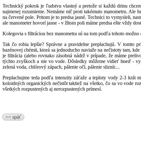
Technický pokrok je ľudstvu vlastný a pretože si každú drinu chce
najmenej rozumieme. Nemáme nič proti takémuto manometru. Ale hrozí
na červené pole. Pritom je to predsa jasné. Technici to vymysleli, nas
ale manometer hovorí jasne - v žltom poli máme predsa ešte vždy dosť
Kolegovia s filtráciou bez manometra sú na tom podľa tohoto možno aj
Tak čo robia lepšie? Správne a pravidelne preplachujú. V tomto prí
bazénovej chémii, ktorá sa jednoducho naviaže na nečistoty tam, kde i
je filtrácia (alebo rovnako zásobná nádrž v prípade, že máme preli
týchto zvyškoch a nie vo vode. Dôsledky môžeme vidieť hneď - vyso
zelená voda, chlórový zápach, pálenie očí, pálenie slizníc...
Preplachujme teda podľa intenzity záťaže a teploty vody 2-3 krát
koloidných organických nečistôt taktiež na všetko, čo sa vo vode ro
všetkých rozpustených aj nerozpustených prímesí.
<< späť