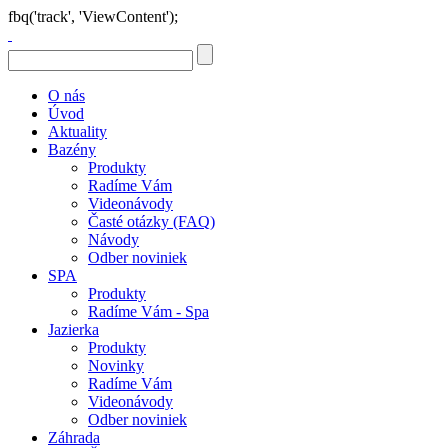
fbq('track', 'ViewContent');
O nás
Úvod
Aktuality
Bazény
Produkty
Radíme Vám
Videonávody
Časté otázky (FAQ)
Návody
Odber noviniek
SPA
Produkty
Radíme Vám - Spa
Jazierka
Produkty
Novinky
Radíme Vám
Videonávody
Odber noviniek
Záhrada