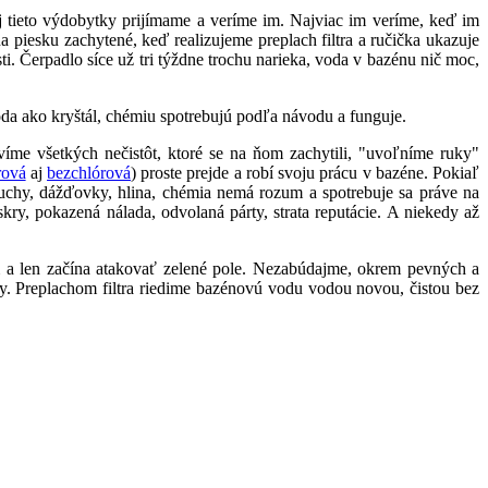
j tieto výdobytky prijímame a veríme im. Najviac im veríme, keď im
piesku zachytené, keď realizujeme preplach filtra a ručička ukazuje
sti. Čerpadlo síce už tri týždne trochu narieka, voda v bazénu nič moc,
oda ako kryštál, chémiu spotrebujú podľa návodu a funguje.
avíme všetkých nečistôt, ktoré se na ňom zachytili, "uvoľníme ruky"
rová
aj
bezchlórová
) proste prejde a robí svoju prácu v bazéne. Pokiaľ
 muchy, dážďovky, hlina, chémia nemá rozum a spotrebuje sa práve na
y, pokazená nálada, odvolaná párty, strata reputácie. A niekedy až
m a len začína atakovať zelené pole. Nezabúdajme, okrem pevných a
ody. Preplachom filtra riedime bazénovú vodu vodou novou, čistou bez