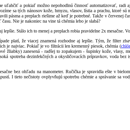
me uľahčiť a pokiaľ možno nepohodlnú činnosť automatizovať, radi a
me sa tých nánosov kože, hmyzu, vlasov, lístia a prachu, ktoré sú na 
tavili pásma a preplach riešime až keď je potrebné. Takže v červenej ča
 času. Nie je nakoniec na vine tá chémia lebo je slabá?
 lepšie. Stálo ich to menej a preplach robia pravidelne 2x mesačne. V
pade platí, že viacej znamená rozhodne aj lepšie. Tým, že filter zb
ch je najviac. Pokiaľ je vo filtrácii len kremenný piesok, chémia (
chló
vové žliabky) zanesená - radšej to zopakujem - šupinky kože, vlasy,
ká spotreba dezinfekčných a okysličovacích prípravkov, voda bez iskr
 mesačne bez ohľadu na manometer. Ručička je spravidla ešte v bielo
zpustí. I tieto nečistoty ovplyvňujú spotrebu chémie a správanie sa v