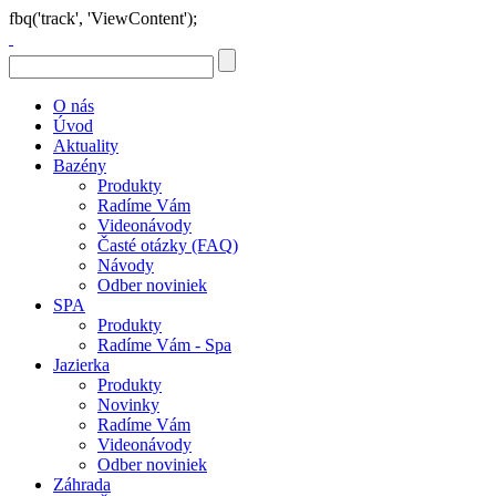
fbq('track', 'ViewContent');
O nás
Úvod
Aktuality
Bazény
Produkty
Radíme Vám
Videonávody
Časté otázky (FAQ)
Návody
Odber noviniek
SPA
Produkty
Radíme Vám - Spa
Jazierka
Produkty
Novinky
Radíme Vám
Videonávody
Odber noviniek
Záhrada