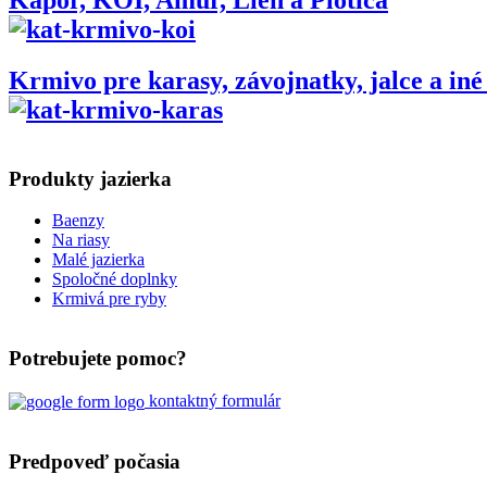
Kapor, KOI, Amur, Lieň a Plotica
Krmivo pre karasy, závojnatky, jalce a in
Produkty jazierka
Baenzy
Na riasy
Malé jazierka
Spoločné doplnky
Krmivá pre ryby
Potrebujete pomoc?
kontaktný formulár
Predpoveď počasia