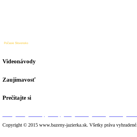
Počasie Slovensko
Videonávody
Zaujímavosť
Prečítajte si
O nás
|
Úvod
|
Aktuality
|
Bazény
|
SPA
|
Jazierka
|
Partneri
|
Kontakt
|
Ochra
Copyright © 2015 www.bazeny-jazierka.sk. Všetky práva vyhradené