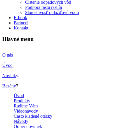
Čistenie odpadových vôd
Podpora rastu rastlín
Starostlivosť o dažďovú vodu
E-book
Partneri
Kontakt
Hlavné menu
O nás
Úvod
Novinky
Bazény
7
Úvod
Produkty
Radíme Vám
Videonávody
Často kladené otázky
Návody
Odber noviniek