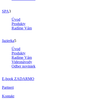
SPA
3
Úvod
Produkty
Radíme Vám
Jazierka
5
Úvod
Produkty
Radíme Vám
Videonávody
Odber noviniek
E-book
ZADARMO
Partneri
Kontakt