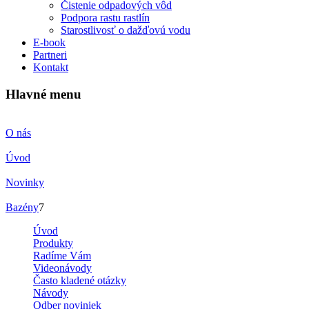
Čistenie odpadových vôd
Podpora rastu rastlín
Starostlivosť o dažďovú vodu
E-book
Partneri
Kontakt
Hlavné menu
O nás
Úvod
Novinky
Bazény
7
Úvod
Produkty
Radíme Vám
Videonávody
Často kladené otázky
Návody
Odber noviniek