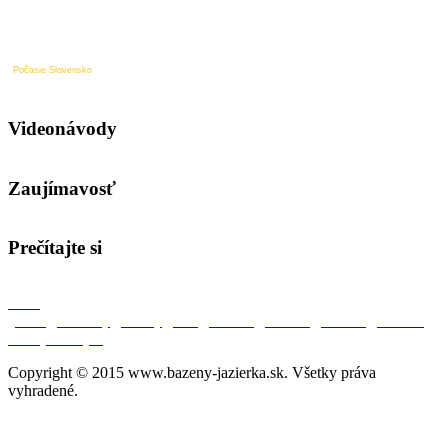
Počasie Slovensko
Videonávody
Zaujímavosť
Prečítajte si
O nás
|
Úvod
|
Aktuality
|
Bazény
|
SPA
|
Jazierka
|
Partneri
|
Kontakt
|
Ochrana
osobných údajov
|
Copyright © 2015 www.bazeny-jazierka.sk. Všetky práva
vyhradené.