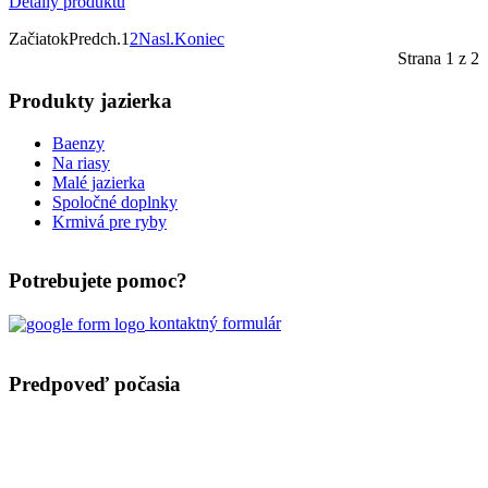
Detaily produktu
Začiatok
Predch.
1
2
Nasl.
Koniec
Strana 1 z 2
Produkty jazierka
Baenzy
Na riasy
Malé jazierka
Spoločné doplnky
Krmivá pre ryby
Potrebujete pomoc?
kontaktný formulár
Predpoveď počasia