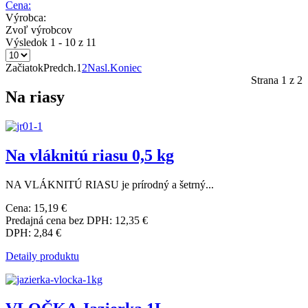
Cena:
Výrobca:
Zvoľ výrobcov
Výsledok 1 - 10 z 11
Začiatok
Predch.
1
2
Nasl.
Koniec
Strana 1 z 2
Na riasy
Na vláknitú riasu 0,5 kg
NA VLÁKNITÚ RIASU je prírodný a šetrný...
Cena:
15,19 €
Predajná cena bez DPH:
12,35 €
DPH:
2,84 €
Detaily produktu