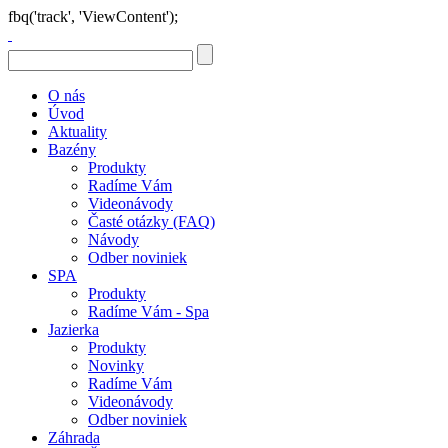
fbq('track', 'ViewContent');
O nás
Úvod
Aktuality
Bazény
Produkty
Radíme Vám
Videonávody
Časté otázky (FAQ)
Návody
Odber noviniek
SPA
Produkty
Radíme Vám - Spa
Jazierka
Produkty
Novinky
Radíme Vám
Videonávody
Odber noviniek
Záhrada