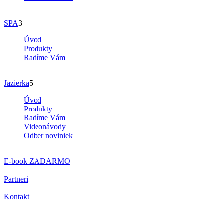
SPA
3
Úvod
Produkty
Radíme Vám
Jazierka
5
Úvod
Produkty
Radíme Vám
Videonávody
Odber noviniek
E-book
ZADARMO
Partneri
Kontakt